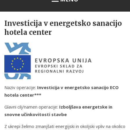
Investicija v energetsko sanacijo
BOOKING
hotela center
ABOUT
LOCATION
SAUNA
EXPERIENCE
USEFUL INFO
Naziv operacije:
Investicija v energetsko sanacijo ECO
hotela center***
CONTACT
Glavni cilj/namen operacije:
Izboljšava energetske in
snovne učinkovitosti stavbe
Z ukrepi želimo zmanjšati energijski in okoljski vpliv na okolico