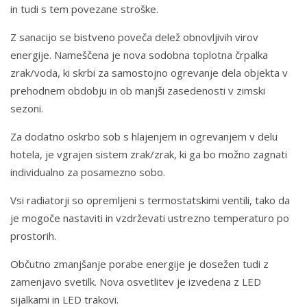
in tudi s tem povezane stroške.
Z sanacijo se bistveno poveča delež obnovljivih virov
energije. Nameščena je nova sodobna toplotna črpalka
zrak/voda, ki skrbi za samostojno ogrevanje dela objekta v
prehodnem obdobju in ob manjši zasedenosti v zimski
SI
sezoni.
Za dodatno oskrbo sob s hlajenjem in ogrevanjem v delu
hotela, je vgrajen sistem zrak/zrak, ki ga bo možno zagnati
individualno za posamezno sobo.
Vsi radiatorji so opremljeni s termostatskimi ventili, tako da
je mogoče nastaviti in vzdrževati ustrezno temperaturo po
prostorih.
Občutno zmanjšanje porabe energije je dosežen tudi z
zamenjavo svetilk. Nova osvetlitev je izvedena z LED
STALAGMIT d.o.o.
sijalkami in LED trakovi.