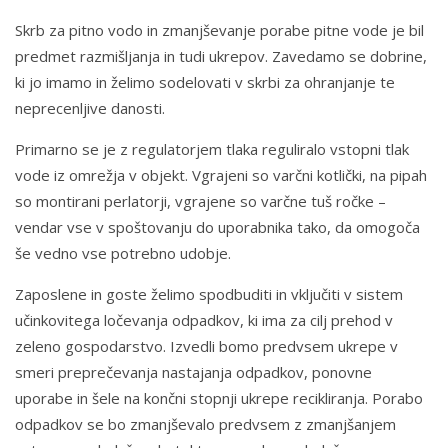
Kolodvorska cesta 1
6230 Postojna
Skrb za pitno vodo in zmanjševanje porabe pitne vode je bil
+386 68 632 456
predmet razmišljanja in tudi ukrepov. Zavedamo se dobrine,
booking@hotel-center.eu
ki jo imamo in želimo sodelovati v skrbi za ohranjanje te
neprecenljive danosti.
Primarno se je z regulatorjem tlaka reguliralo vstopni tlak
vode iz omrežja v objekt. Vgrajeni so varčni kotlički, na pipah
so montirani perlatorji, vgrajene so varčne tuš ročke –
vendar vse v spoštovanju do uporabnika tako, da omogoča
še vedno vse potrebno udobje.
Zaposlene in goste želimo spodbuditi in vključiti v sistem
učinkovitega ločevanja odpadkov, ki ima za cilj prehod v
zeleno gospodarstvo. Izvedli bomo predvsem ukrepe v
smeri preprečevanja nastajanja odpadkov, ponovne
uporabe in šele na končni stopnji ukrepe recikliranja. Porabo
odpadkov se bo zmanjševalo predvsem z zmanjšanjem